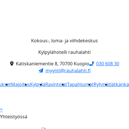
Kokous-, loma- ja viihdekeskus
Kylpylähotelli rauhalahti
Katiskaniementie 8, 70700 Kuopio
030 608 30
myynti@rauhalahti.fi
ukset
Majoitus
Kylpylä
Ravintolat
Tapahtumat
Ryhmät
Jätkänk
^
Yhteistyössä