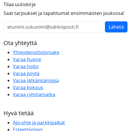
Tilaa uutiskirje
Saat tarjoukset ja tapahtumat ensimmäisten joukossa!
Lähetä
Ota yhteyttä
Yhteydenottolomake
Varaa huone
Varaa hoito
Varaa pöytä
Varaa Jätkänkämppä
Varaa kokous
Varaa ryhmämatka
Hyvä tietää
Ajo-ohje ja parkkipaikat
Esteettömyys