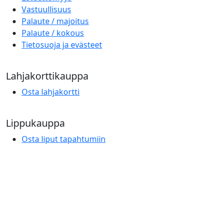
Vastuullisuus
Palaute / majoitus
Palaute / kokous
Tietosuoja ja evästeet
Lahjakorttikauppa
Osta lahjakortti
Lippukauppa
Osta liput tapahtumiin