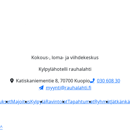
Kokous-, loma- ja viihdekeskus
Kylpylähotelli rauhalahti
Katiskaniementie 8, 70700 Kuopio
030 608 30
myynti@rauhalahti.fi
ukset
Majoitus
Kylpylä
Ravintolat
Tapahtumat
Ryhmät
Jätkänk
^