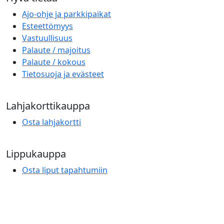
Ajo-ohje ja parkkipaikat
Esteettömyys
Vastuullisuus
Palaute / majoitus
Palaute / kokous
Tietosuoja ja evästeet
Lahjakorttikauppa
Osta lahjakortti
Lippukauppa
Osta liput tapahtumiin