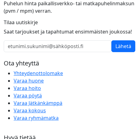
Puhelun hinta paikallisverkko- tai matkapuhelinmaksun
(pvm / mpm) verran.
Tilaa uutiskirje
Saat tarjoukset ja tapahtumat ensimmäisten joukossa!
Lähetä
Ota yhteyttä
Yhteydenottolomake
Varaa huone
Varaa hoito
Varaa pöytä
Varaa Jätkänkämppä
Varaa kokous
Varaa ryhmämatka
Hyvä tietää