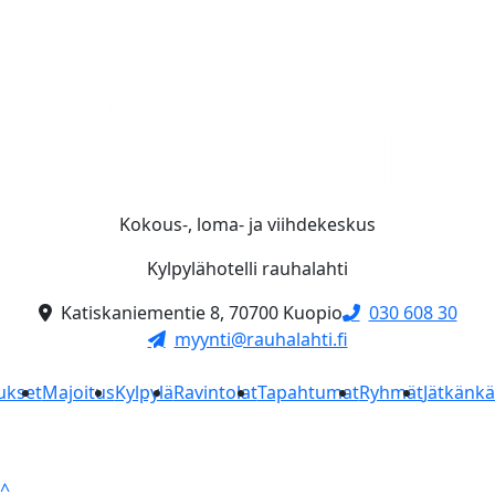
Kokous-, loma- ja viihdekeskus
Kylpylähotelli rauhalahti
Katiskaniementie 8, 70700 Kuopio
030 608 30
myynti@rauhalahti.fi
ukset
Majoitus
Kylpylä
Ravintolat
Tapahtumat
Ryhmät
Jätkänk
^