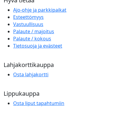
Hyvä tietää
Ajo-ohje ja parkkipaikat
Esteettömyys
Vastuullisuus
Palaute / majoitus
Palaute / kokous
Tietosuoja ja evästeet
Lahjakorttikauppa
Osta lahjakortti
Lippukauppa
Osta liput tapahtumiin