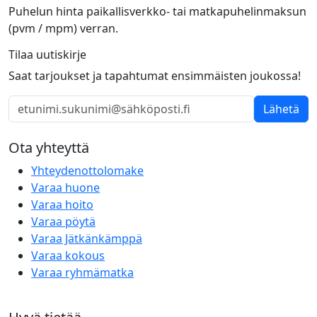
Puhelun hinta paikallisverkko- tai matkapuhelinmaksun
(pvm / mpm) verran.
Tilaa uutiskirje
Saat tarjoukset ja tapahtumat ensimmäisten joukossa!
Lähetä
Ota yhteyttä
Yhteydenottolomake
Varaa huone
Varaa hoito
Varaa pöytä
Varaa Jätkänkämppä
Varaa kokous
Varaa ryhmämatka