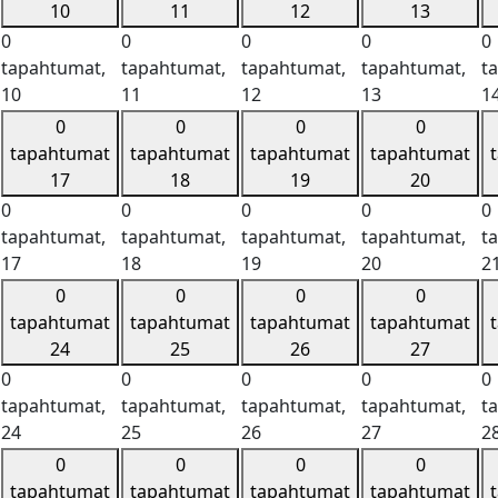
10
11
12
13
0
0
0
0
0
tapahtumat,
tapahtumat,
tapahtumat,
tapahtumat,
t
10
11
12
13
1
0
0
0
0
tapahtumat
tapahtumat
tapahtumat
tapahtumat
17
18
19
20
0
0
0
0
0
tapahtumat,
tapahtumat,
tapahtumat,
tapahtumat,
t
17
18
19
20
2
0
0
0
0
tapahtumat
tapahtumat
tapahtumat
tapahtumat
24
25
26
27
0
0
0
0
0
tapahtumat,
tapahtumat,
tapahtumat,
tapahtumat,
t
24
25
26
27
2
0
0
0
0
tapahtumat
tapahtumat
tapahtumat
tapahtumat