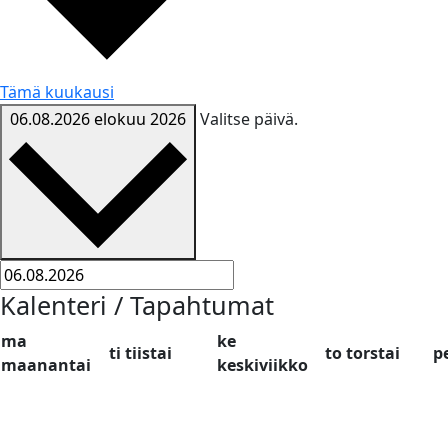
Tämä kuukausi
06.08.2026
elokuu 2026
Valitse päivä.
Kalenteri / Tapahtumat
ma
ke
ti
tiistai
to
torstai
p
maanantai
keskiviikko