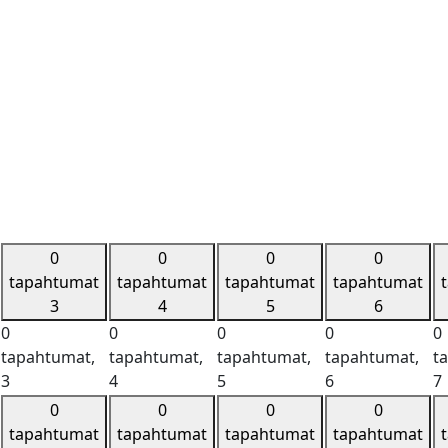
0
0
0
0
tapahtumat
tapahtumat
tapahtumat
tapahtumat
3
4
5
6
0
0
0
0
0
tapahtumat,
tapahtumat,
tapahtumat,
tapahtumat,
t
3
4
5
6
7
0
0
0
0
tapahtumat
tapahtumat
tapahtumat
tapahtumat