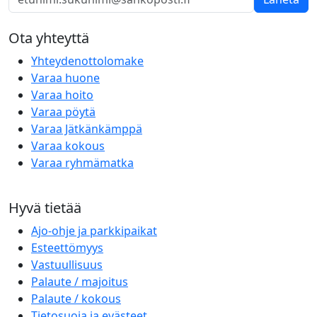
Ota yhteyttä
Yhteydenottolomake
Varaa huone
Varaa hoito
Varaa pöytä
Varaa Jätkänkämppä
Varaa kokous
Varaa ryhmämatka
Hyvä tietää
Ajo-ohje ja parkkipaikat
Esteettömyys
Vastuullisuus
Palaute / majoitus
Palaute / kokous
Tietosuoja ja evästeet