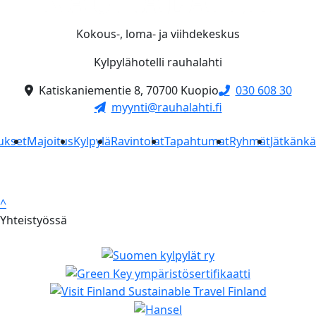
Kokous-, loma- ja viihdekeskus
Kylpylähotelli rauhalahti
Katiskaniementie 8, 70700 Kuopio
030 608 30
myynti@rauhalahti.fi
ukset
Majoitus
Kylpylä
Ravintolat
Tapahtumat
Ryhmät
Jätkänk
^
Yhteistyössä