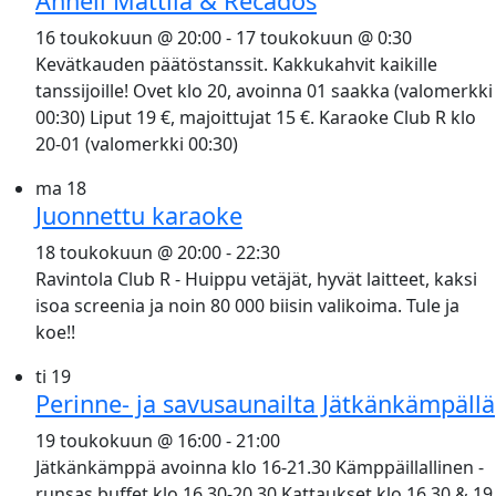
Anneli Mattila & Recados
16 toukokuun @ 20:00
-
17 toukokuun @ 0:30
Kevätkauden päätöstanssit. Kakkukahvit kaikille
tanssijoille! Ovet klo 20, avoinna 01 saakka (valomerkki
00:30) Liput 19 €, majoittujat 15 €. Karaoke Club R klo
20-01 (valomerkki 00:30)
ma
18
Juonnettu karaoke
18 toukokuun @ 20:00
-
22:30
Ravintola Club R - Huippu vetäjät, hyvät laitteet, kaksi
isoa screenia ja noin 80 000 biisin valikoima. Tule ja
koe!!
ti
19
Perinne- ja savusaunailta Jätkänkämpällä
19 toukokuun @ 16:00
-
21:00
Jätkänkämppä avoinna klo 16-21.30 Kämppäillallinen -
runsas buffet klo 16.30-20.30 Kattaukset klo 16.30 & 19