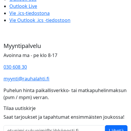
Outlook Live
Vie .ics-tiedostona
Vie Outlook .ics -tiedostoon
Myyntipalvelu
Avoinna ma - pe klo 8-17
030 608 30
myynti@rauhalahti.fi
Puhelun hinta paikallisverkko- tai matkapuhelinmaksun
(pvm / mpm) verran.
Tilaa uutiskirje
Saat tarjoukset ja tapahtumat ensimmäisten joukossa!
Lähetä