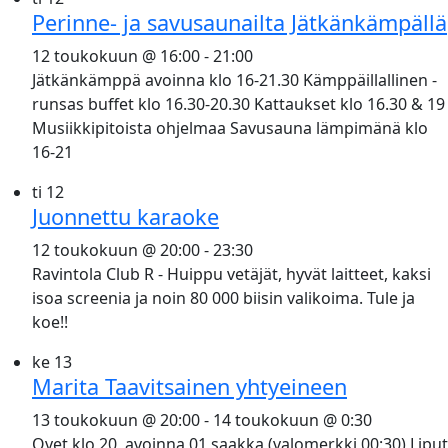
Perinne- ja savusaunailta Jätkänkämpällä
12 toukokuun @ 16:00
-
21:00
Jätkänkämppä avoinna klo 16-21.30 Kämppäillallinen -
runsas buffet klo 16.30-20.30 Kattaukset klo 16.30 & 19
Musiikkipitoista ohjelmaa Savusauna lämpimänä klo
16-21
ti
12
Juonnettu karaoke
12 toukokuun @ 20:00
-
23:30
Ravintola Club R - Huippu vetäjät, hyvät laitteet, kaksi
isoa screenia ja noin 80 000 biisin valikoima. Tule ja
koe!!
ke
13
Marita Taavitsainen yhtyeineen
13 toukokuun @ 20:00
-
14 toukokuun @ 0:30
Ovet klo 20, avoinna 01 saakka (valomerkki 00:30) Liput