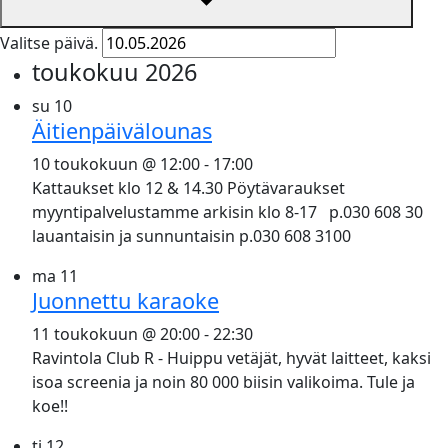
Valitse päivä.
toukokuu 2026
su
10
Äitienpäivälounas
10 toukokuun @ 12:00
-
17:00
Kattaukset klo 12 & 14.30 Pöytävaraukset
myyntipalvelustamme arkisin klo 8-17 p.030 608 30
lauantaisin ja sunnuntaisin p.030 608 3100
ma
11
Juonnettu karaoke
11 toukokuun @ 20:00
-
22:30
Ravintola Club R - Huippu vetäjät, hyvät laitteet, kaksi
isoa screenia ja noin 80 000 biisin valikoima. Tule ja
koe!!
ti
12