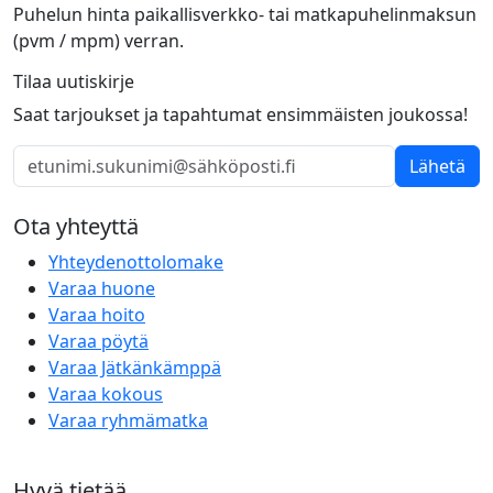
Puhelun hinta paikallisverkko- tai matkapuhelinmaksun
(pvm / mpm) verran.
Tilaa uutiskirje
Saat tarjoukset ja tapahtumat ensimmäisten joukossa!
Lähetä
Ota yhteyttä
Yhteydenottolomake
Varaa huone
Varaa hoito
Varaa pöytä
Varaa Jätkänkämppä
Varaa kokous
Varaa ryhmämatka
Hyvä tietää