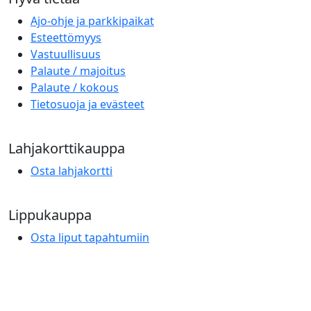
Ajo-ohje ja parkkipaikat
Esteettömyys
Vastuullisuus
Palaute / majoitus
Palaute / kokous
Tietosuoja ja evästeet
Lahjakorttikauppa
Osta lahjakortti
Lippukauppa
Osta liput tapahtumiin