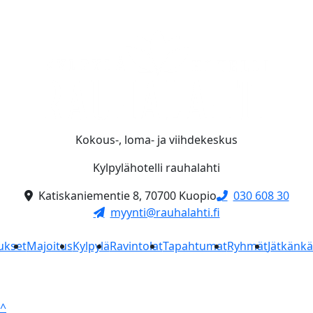
Kokous-, loma- ja viihdekeskus
Kylpylähotelli rauhalahti
Katiskaniementie 8, 70700 Kuopio
030 608 30
myynti@rauhalahti.fi
ukset
Majoitus
Kylpylä
Ravintolat
Tapahtumat
Ryhmät
Jätkänk
^