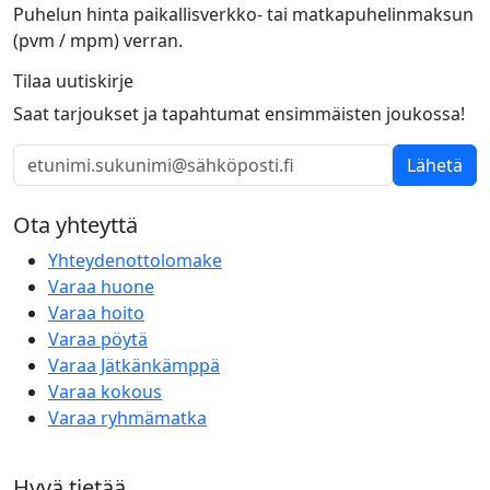
Puhelun hinta paikallisverkko- tai matkapuhelinmaksun
(pvm / mpm) verran.
Tilaa uutiskirje
Saat tarjoukset ja tapahtumat ensimmäisten joukossa!
Lähetä
Ota yhteyttä
Yhteydenottolomake
Varaa huone
Varaa hoito
Varaa pöytä
Varaa Jätkänkämppä
Varaa kokous
Varaa ryhmämatka
Hyvä tietää