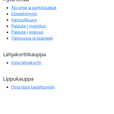
Ajo-ohje ja parkkipaikat
Esteettömyys
Vastuullisuus
Palaute / majoitus
Palaute / kokous
Tietosuoja ja evästeet
Lahjakorttikauppa
Osta lahjakortti
Lippukauppa
Osta liput tapahtumiin