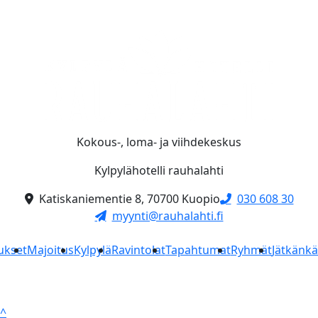
Kokous-, loma- ja viihdekeskus
Kylpylähotelli rauhalahti
Katiskaniementie 8, 70700 Kuopio
030 608 30
myynti@rauhalahti.fi
ukset
Majoitus
Kylpylä
Ravintolat
Tapahtumat
Ryhmät
Jätkänk
^