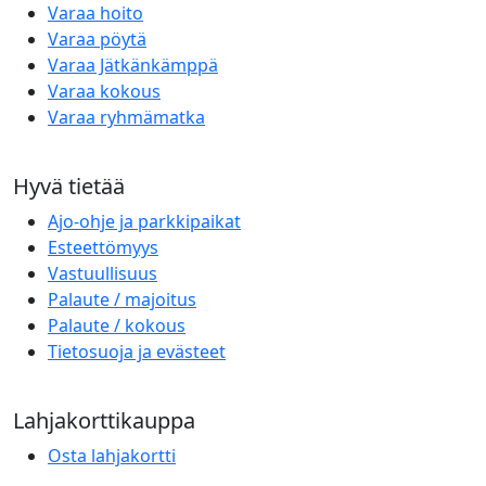
Varaa hoito
Varaa pöytä
Varaa Jätkänkämppä
Varaa kokous
Varaa ryhmämatka
Hyvä tietää
Ajo-ohje ja parkkipaikat
Esteettömyys
Vastuullisuus
Palaute / majoitus
Palaute / kokous
Tietosuoja ja evästeet
Lahjakorttikauppa
Osta lahjakortti