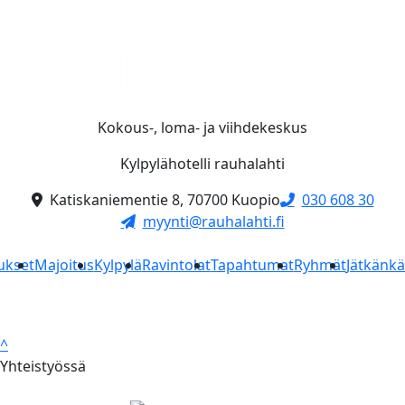
Kokous-, loma- ja viihdekeskus
Kylpylähotelli rauhalahti
Katiskaniementie 8, 70700 Kuopio
030 608 30
myynti@rauhalahti.fi
ukset
Majoitus
Kylpylä
Ravintolat
Tapahtumat
Ryhmät
Jätkänk
^
Yhteistyössä