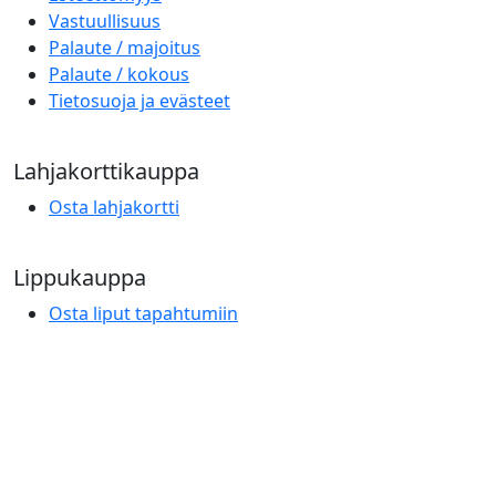
Vastuullisuus
Palaute / majoitus
Palaute / kokous
Tietosuoja ja evästeet
Lahjakorttikauppa
Osta lahjakortti
Lippukauppa
Osta liput tapahtumiin