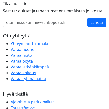
Tilaa uutiskirje
Saat tarjoukset ja tapahtumat ensimmäisten joukossa!
Lähetä
Ota yhteyttä
Yhteydenottolomake
Varaa huone
Varaa hoito
Varaa pöytä
Varaa Jätkänkämppä
Varaa kokous
Varaa ryhmämatka
Hyvä tietää
Ajo-ohje ja parkkipaikat
Esteettömyys