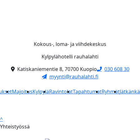
Kokous-, loma- ja viihdekeskus
Kylpylähotelli rauhalahti
Katiskaniementie 8, 70700 Kuopio
030 608 30
myynti@rauhalahti.fi
ukset
Majoitus
Kylpylä
Ravintolat
Tapahtumat
Ryhmät
Jätkänk
^
Yhteistyössä