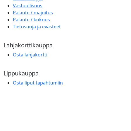
Vastuullisuus
Palaute / majoitus
Palaute / kokous
Tietosuoja ja evästeet
Lahjakorttikauppa
Osta lahjakortti
Lippukauppa
Osta liput tapahtumiin