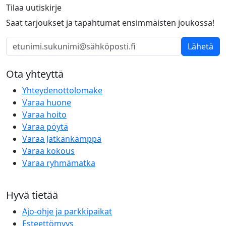
Tilaa uutiskirje
Saat tarjoukset ja tapahtumat ensimmäisten joukossa!
Lähetä
Ota yhteyttä
Yhteydenottolomake
Varaa huone
Varaa hoito
Varaa pöytä
Varaa Jätkänkämppä
Varaa kokous
Varaa ryhmämatka
Hyvä tietää
Ajo-ohje ja parkkipaikat
Esteettömyys