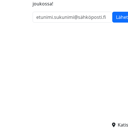
joukossa!
Lähe
Kati