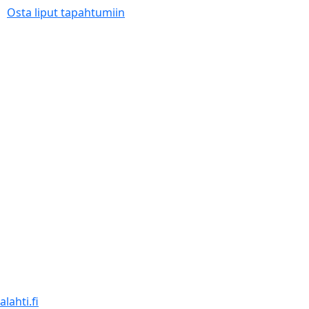
Osta liput tapahtumiin
lahti.fi