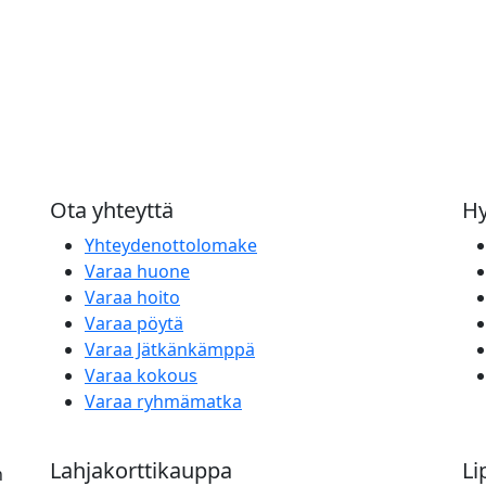
Ota yhteyttä
Hy
Yhteydenottolomake
Varaa huone
Varaa hoito
Varaa pöytä
Varaa Jätkänkämppä
Varaa kokous
Varaa ryhmämatka
Lahjakorttikauppa
Li
n