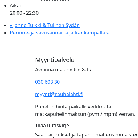
Aika:
20:00 - 22:30
«
Janne Tulkki & Tulinen Sydän
Perinne- ja savusaunailta Jätkänkämpällä
»
Myyntipalvelu
Avoinna ma - pe klo 8-17
030 608 30
myynti@rauhalahti.fi
Puhelun hinta paikallisverkko- tai
matkapuhelinmaksun (pvm / mpm) verran.
Tilaa uutiskirje
Saat tarjoukset ja tapahtumat ensimmäiste