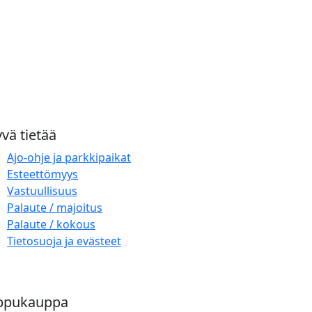
vä tietää
Ajo-ohje ja parkkipaikat
Esteettömyys
Vastuullisuus
Palaute / majoitus
Palaute / kokous
Tietosuoja ja evästeet
ppukauppa