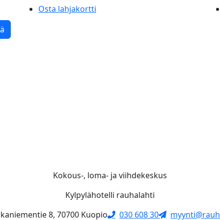
Osta lahjakortti
tä
Kokous-, loma- ja viihdekeskus
Kylpylähotelli rauhalahti
skaniementie 8, 70700 Kuopio
030 608 30
myynti@rauha