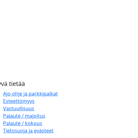
vä tietää
Ajo-ohje ja parkkipaikat
Esteettömyys
Vastuullisuus
Palaute / majoitus
Palaute / kokous
Tietosuoja ja evästeet