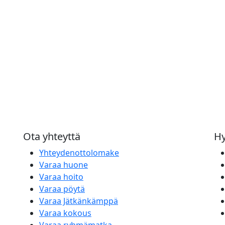
Ota yhteyttä
Hy
Yhteydenottolomake
Varaa huone
Varaa hoito
Varaa pöytä
Varaa Jätkänkämppä
Varaa kokous
Varaa ryhmämatka