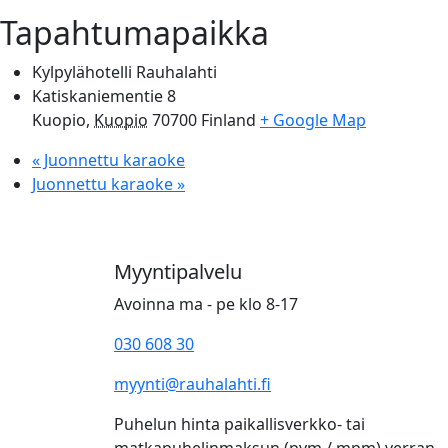
Tapahtumapaikka
Kylpylähotelli Rauhalahti
Katiskaniementie 8
Kuopio
,
Kuopio
70700
Finland
+ Google Map
«
Juonnettu karaoke
Juonnettu karaoke
»
Myyntipalvelu
Avoinna ma - pe klo 8-17
030 608 30
myynti@rauhalahti.fi
Puhelun hinta paikallisverkko- tai
matkapuhelinmaksun (pvm / mpm) verran.