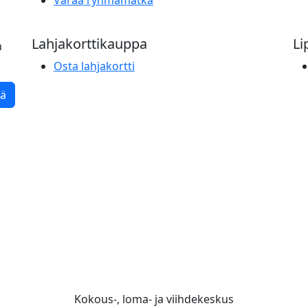
Lahjakorttikauppa
Li
n
Osta lahjakortti
tä
Kokous-, loma- ja viihdekeskus