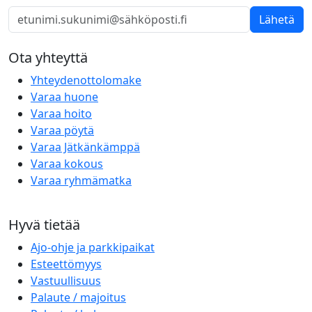
Lähetä
Ota yhteyttä
Yhteydenottolomake
Varaa huone
Varaa hoito
Varaa pöytä
Varaa Jätkänkämppä
Varaa kokous
Varaa ryhmämatka
Hyvä tietää
Ajo-ohje ja parkkipaikat
Esteettömyys
Vastuullisuus
Palaute / majoitus