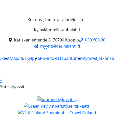
Kokous-, loma- ja viihdekeskus
Kylpylähotelli rauhalahti
Katiskaniementie 8, 70700 Kuopio
030 608 30
myynti@rauhalahti.fi
ukset
Majoitus
Kylpylä
Ravintolat
Tapahtumat
Ryhmät
Jätkänk
^
Yhteistyössä