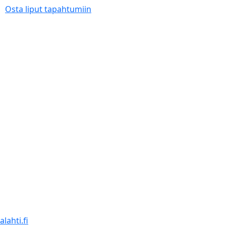
Osta liput tapahtumiin
lahti.fi