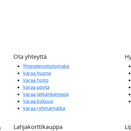
Ota yhteyttä
Hy
Yhteydenottolomake
Varaa huone
Varaa hoito
Varaa pöytä
Varaa Jätkänkämppä
Varaa kokous
Varaa ryhmämatka
Lahjakorttikauppa
Li
n