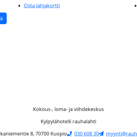
Osta lahjakortti
tä
Kokous-, loma- ja viihdekeskus
Kylpylähotelli rauhalahti
skaniementie 8, 70700 Kuopio
030 608 30
myynti@rauha