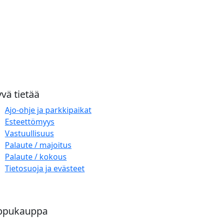
vä tietää
Ajo-ohje ja parkkipaikat
Esteettömyys
Vastuullisuus
Palaute / majoitus
Palaute / kokous
Tietosuoja ja evästeet
ppukauppa