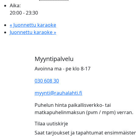
Aika:
20:00 - 23:30
«
Juonnettu karaoke
Juonnettu karaoke
»
Myyntipalvelu
Avoinna ma - pe klo 8-17
030 608 30
myynti@rauhalahti.fi
Puhelun hinta paikallisverkko- tai
matkapuhelinmaksun (pvm / mpm) verran.
Tilaa uutiskirje
Saat tarjoukset ja tapahtumat ensimmäiste