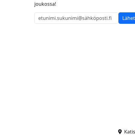
joukossa!
Lähe
Kati