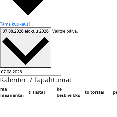
Tämä kuukausi
07.08.2026
elokuu 2026
Valitse päivä.
Kalenteri / Tapahtumat
ma
ke
ti
tiistai
to
torstai
p
maanantai
keskiviikko