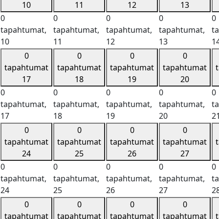
10
11
12
13
0
0
0
0
0
tapahtumat,
tapahtumat,
tapahtumat,
tapahtumat,
t
10
11
12
13
1
0
0
0
0
tapahtumat
tapahtumat
tapahtumat
tapahtumat
17
18
19
20
0
0
0
0
0
tapahtumat,
tapahtumat,
tapahtumat,
tapahtumat,
t
17
18
19
20
2
0
0
0
0
tapahtumat
tapahtumat
tapahtumat
tapahtumat
24
25
26
27
0
0
0
0
0
tapahtumat,
tapahtumat,
tapahtumat,
tapahtumat,
t
24
25
26
27
2
0
0
0
0
tapahtumat
tapahtumat
tapahtumat
tapahtumat