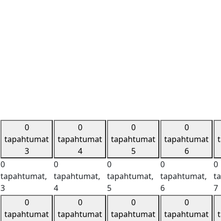
0
0
0
0
tapahtumat
tapahtumat
tapahtumat
tapahtumat
3
4
5
6
0
0
0
0
0
tapahtumat,
tapahtumat,
tapahtumat,
tapahtumat,
t
3
4
5
6
7
0
0
0
0
tapahtumat
tapahtumat
tapahtumat
tapahtumat