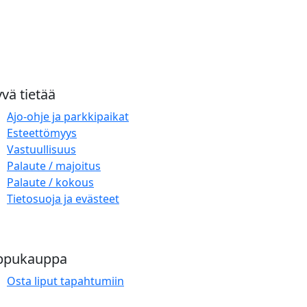
vä tietää
Ajo-ohje ja parkkipaikat
Esteettömyys
Vastuullisuus
Palaute / majoitus
Palaute / kokous
Tietosuoja ja evästeet
ppukauppa
Osta liput tapahtumiin