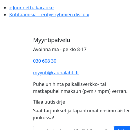
«
Juonnettu karaoke
Kohtaamisia – erityisryhmien disco
»
Myyntipalvelu
Avoinna ma - pe klo 8-17
030 608 30
myynti@rauhalahti.fi
Puhelun hinta paikallisverkko- tai
matkapuhelinmaksun (pvm / mpm) verran.
Tilaa uutiskirje
Saat tarjoukset ja tapahtumat ensimmäiste
joukossa!