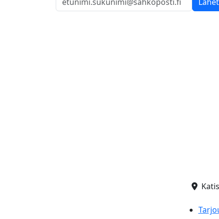
Lähe
Kati
Tarjo