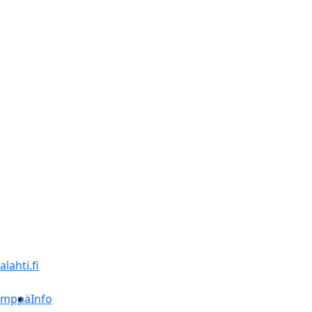
lahti.fi
ämppä
Info