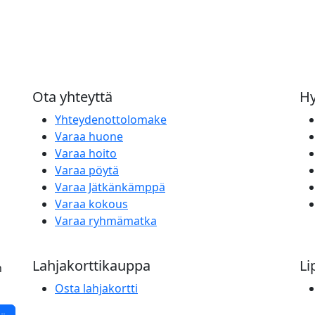
Ota yhteyttä
Hy
Yhteydenottolomake
Varaa huone
Varaa hoito
Varaa pöytä
Varaa Jätkänkämppä
Varaa kokous
Varaa ryhmämatka
Lahjakorttikauppa
Li
n
Osta lahjakortti