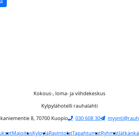
tä
Kokous-, loma- ja viihdekeskus
Kylpylähotelli rauhalahti
skaniementie 8, 70700 Kuopio
030 608 30
myynti@rauha
ukset
Majoitus
Kylpylä
Ravintolat
Tapahtumat
Ryhmät
Jätkänk