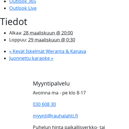
Outlook 365
Outlook Live
Tiedot
Alkaa:
28 maaliskuun @ 20:00
Loppuu:
29 maaliskuun @ 0:30
«
Kevät Iskelmät Weranta & Kanava
Juonnettu karaoke
»
Myyntipalvelu
Avoinna ma - pe klo 8-17
030 608 30
myynti@rauhalahti.fi
Puhelun hinta paikallisverkko- tai