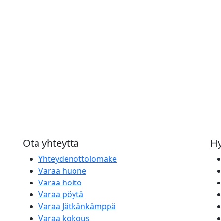
Ota yhteyttä
Hy
Yhteydenottolomake
Varaa huone
Varaa hoito
Varaa pöytä
Varaa Jätkänkämppä
Varaa kokous