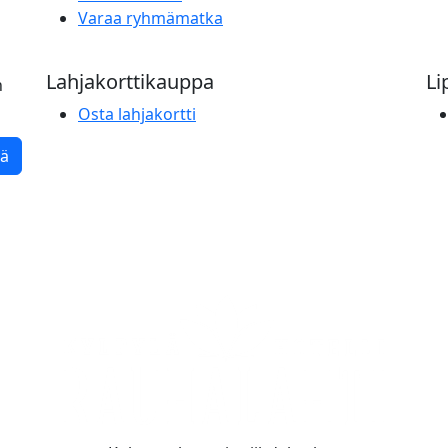
Varaa ryhmämatka
Lahjakorttikauppa
Li
n
Osta lahjakortti
tä