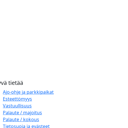
vä tietää
Ajo-ohje ja parkkipaikat
Esteettömyys
Vastuullisuus
Palaute / majoitus
Palaute / kokous
Tietosuoja ja evästeet