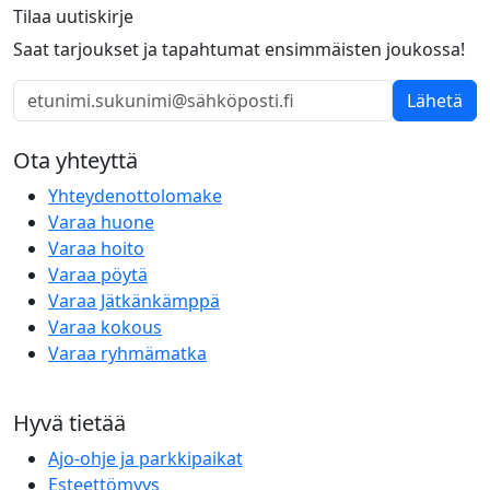
Tilaa uutiskirje
Saat tarjoukset ja tapahtumat ensimmäisten joukossa!
Lähetä
Ota yhteyttä
Yhteydenottolomake
Varaa huone
Varaa hoito
Varaa pöytä
Varaa Jätkänkämppä
Varaa kokous
Varaa ryhmämatka
Hyvä tietää
Ajo-ohje ja parkkipaikat
Esteettömyys