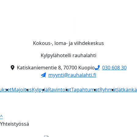
Kokous-, loma- ja viihdekeskus
Kylpylähotelli rauhalahti
Katiskaniementie 8, 70700 Kuopio
030 608 30
myynti@rauhalahti.fi
ukset
Majoitus
Kylpylä
Ravintolat
Tapahtumat
Ryhmät
Jätkänk
^
Yhteistyössä