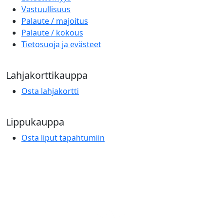
Vastuullisuus
Palaute / majoitus
Palaute / kokous
Tietosuoja ja evästeet
Lahjakorttikauppa
Osta lahjakortti
Lippukauppa
Osta liput tapahtumiin