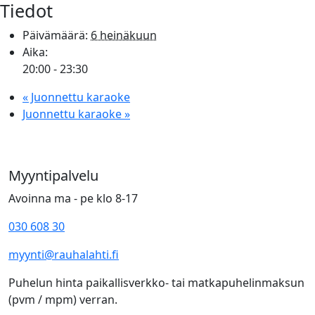
Tiedot
Päivämäärä:
6 heinäkuun
Aika:
20:00 - 23:30
«
Juonnettu karaoke
Juonnettu karaoke
»
Myyntipalvelu
Avoinna ma - pe klo 8-17
030 608 30
myynti@rauhalahti.fi
Puhelun hinta paikallisverkko- tai matkapuhelinmaksun
(pvm / mpm) verran.