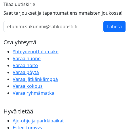
Tilaa uutiskirje
Saat tarjoukset ja tapahtumat ensimmäisten joukossa!
Lähetä
Ota yhteyttä
Yhteydenottolomake
Varaa huone
Varaa hoito
Varaa pöytä
Varaa Jätkänkämppä
Varaa kokous
Varaa ryhmämatka
Hyvä tietää
Ajo-ohje ja parkkipaikat
Esteettömyys