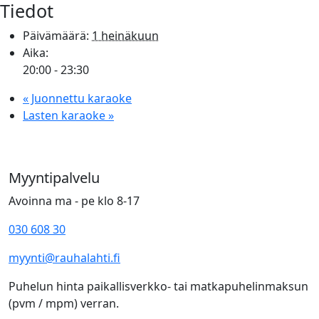
Tiedot
Päivämäärä:
1 heinäkuun
Aika:
20:00 - 23:30
«
Juonnettu karaoke
Lasten karaoke
»
Myyntipalvelu
Avoinna ma - pe klo 8-17
030 608 30
myynti@rauhalahti.fi
Puhelun hinta paikallisverkko- tai matkapuhelinmaksun
(pvm / mpm) verran.