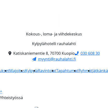
Kokous-, loma- ja viihdekeskus
Kylpylähotelli rauhalahti
Katiskaniementie 8, 70700 Kuopio
030 608 30
myynti@rauhalahti.fi
ukset
Majoitus
Kylpylä
Ravintolat
Tapahtumat
Ryhmät
Jätkänk
^
Yhteistyössä