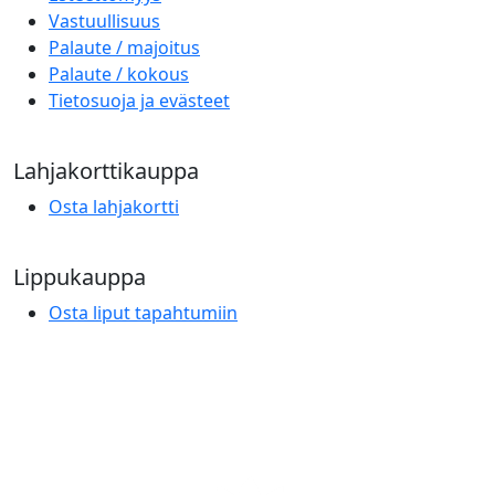
Vastuullisuus
Palaute / majoitus
Palaute / kokous
Tietosuoja ja evästeet
Lahjakorttikauppa
Osta lahjakortti
Lippukauppa
Osta liput tapahtumiin