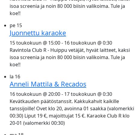
isoa screenia ja noin 80 000 biisin valikoima. Tule ja
koe!!
pe
15
Juonnettu karaoke
15 toukokuun @ 15:00
-
16 toukokuun @ 0:30
Ravintola Club R - Huippu vetäjät, hyvät laitteet, kaksi
isoa screenia ja noin 80 000 biisin valikoima. Tule ja
koe!!
la
16
Anneli Mattila & Recados
16 toukokuun @ 20:00
-
17 toukokuun @ 0:30
Kevätkauden päätöstanssit. Kakkukahvit kaikille
tanssijoille! Ovet klo 20, avoinna 01 saakka (valomerkki
00:30) Liput 19 €, majoittujat 15 €. Karaoke Club R klo
20-01 (valomerkki 00:30)