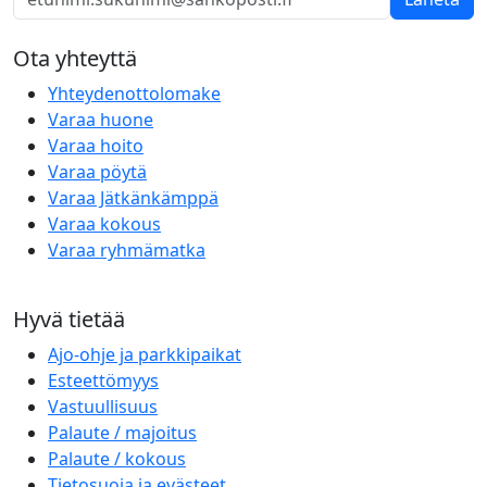
Ota yhteyttä
Yhteydenottolomake
Varaa huone
Varaa hoito
Varaa pöytä
Varaa Jätkänkämppä
Varaa kokous
Varaa ryhmämatka
Hyvä tietää
Ajo-ohje ja parkkipaikat
Esteettömyys
Vastuullisuus
Palaute / majoitus
Palaute / kokous
Tietosuoja ja evästeet