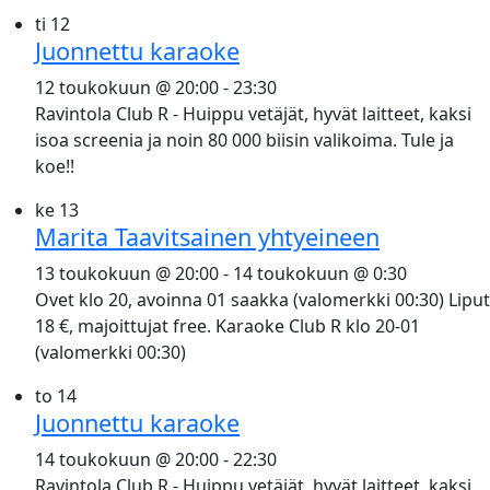
ti
12
Juonnettu karaoke
12 toukokuun @ 20:00
-
23:30
Ravintola Club R - Huippu vetäjät, hyvät laitteet, kaksi
isoa screenia ja noin 80 000 biisin valikoima. Tule ja
koe!!
ke
13
Marita Taavitsainen yhtyeineen
13 toukokuun @ 20:00
-
14 toukokuun @ 0:30
Ovet klo 20, avoinna 01 saakka (valomerkki 00:30) Liput
18 €, majoittujat free. Karaoke Club R klo 20-01
(valomerkki 00:30)
to
14
Juonnettu karaoke
14 toukokuun @ 20:00
-
22:30
Ravintola Club R - Huippu vetäjät, hyvät laitteet, kaksi