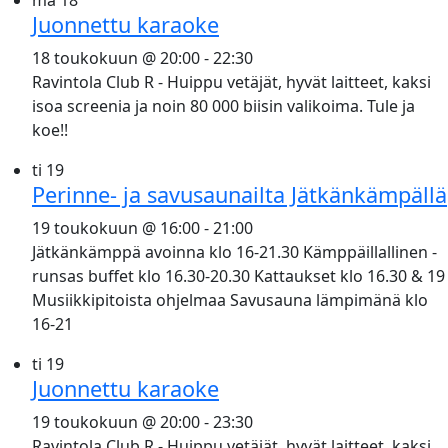
ma
18
Juonnettu karaoke
18 toukokuun @ 20:00
-
22:30
Ravintola Club R - Huippu vetäjät, hyvät laitteet, kaksi
isoa screenia ja noin 80 000 biisin valikoima. Tule ja
koe!!
ti
19
Perinne- ja savusaunailta Jätkänkämpällä
19 toukokuun @ 16:00
-
21:00
Jätkänkämppä avoinna klo 16-21.30 Kämppäillallinen -
runsas buffet klo 16.30-20.30 Kattaukset klo 16.30 & 19
Musiikkipitoista ohjelmaa Savusauna lämpimänä klo
16-21
ti
19
Juonnettu karaoke
19 toukokuun @ 20:00
-
23:30
Ravintola Club R - Huippu vetäjät, hyvät laitteet, kaksi