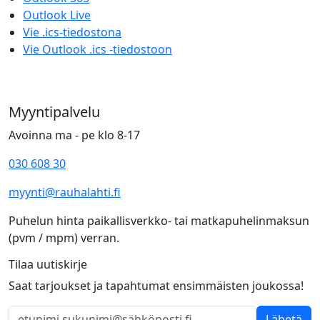
Outlook Live
Vie .ics-tiedostona
Vie Outlook .ics -tiedostoon
Myyntipalvelu
Avoinna ma - pe klo 8-17
030 608 30
myynti@rauhalahti.fi
Puhelun hinta paikallisverkko- tai matkapuhelinmaksun
(pvm / mpm) verran.
Tilaa uutiskirje
Saat tarjoukset ja tapahtumat ensimmäisten joukossa!
Lähetä