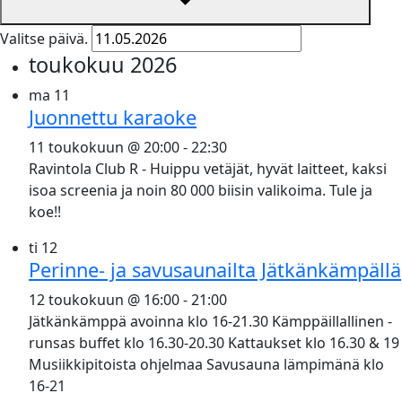
Valitse päivä.
toukokuu 2026
ma
11
Juonnettu karaoke
11 toukokuun @ 20:00
-
22:30
Ravintola Club R - Huippu vetäjät, hyvät laitteet, kaksi
isoa screenia ja noin 80 000 biisin valikoima. Tule ja
koe!!
ti
12
Perinne- ja savusaunailta Jätkänkämpällä
12 toukokuun @ 16:00
-
21:00
Jätkänkämppä avoinna klo 16-21.30 Kämppäillallinen -
runsas buffet klo 16.30-20.30 Kattaukset klo 16.30 & 19
Musiikkipitoista ohjelmaa Savusauna lämpimänä klo
16-21