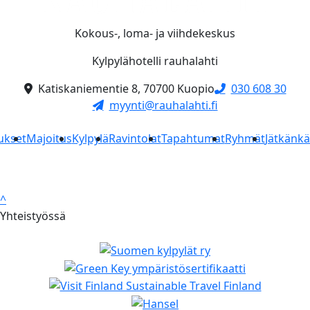
Kokous-, loma- ja viihdekeskus
Kylpylähotelli rauhalahti
Katiskaniementie 8, 70700 Kuopio
030 608 30
myynti@rauhalahti.fi
ukset
Majoitus
Kylpylä
Ravintolat
Tapahtumat
Ryhmät
Jätkänk
^
Yhteistyössä